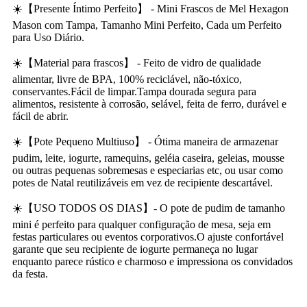
☀️【Presente Íntimo Perfeito】 - Mini Frascos de Mel Hexagon
Mason com Tampa, Tamanho Mini Perfeito, Cada um Perfeito
para Uso Diário.
☀️【Material para frascos】 - Feito de vidro de qualidade
alimentar, livre de BPA, 100% reciclável, não-tóxico,
conservantes.Fácil de limpar.Tampa dourada segura para
alimentos, resistente à corrosão, selável, feita de ferro, durável e
fácil de abrir.
☀️【Pote Pequeno Multiuso】 - Ótima maneira de armazenar
pudim, leite, iogurte, ramequins, geléia caseira, geleias, mousse
ou outras pequenas sobremesas e especiarias etc, ou usar como
potes de Natal reutilizáveis ​​em vez de recipiente descartável.
☀️【USO TODOS OS DIAS】- O pote de pudim de tamanho
mini é perfeito para qualquer configuração de mesa, seja em
festas particulares ou eventos corporativos.O ajuste confortável
garante que seu recipiente de iogurte permaneça no lugar
enquanto parece rústico e charmoso e impressiona os convidados
da festa.